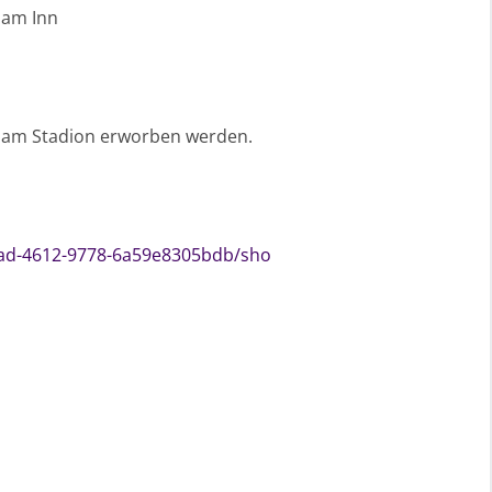
 am Inn
rt am Stadion erworben werden.
-7cad-4612-9778-6a59e8305bdb/sho