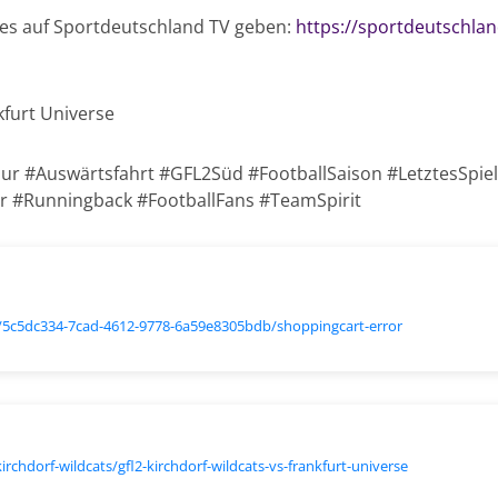
 es auf Sportdeutschland TV geben:
https://sportdeutschland
kfurt Universe
our #Auswärtsfahrt #GFL2Süd #FootballSaison #LetztesSpiel
r #Runningback #FootballFans #TeamSpirit
.de/5c5dc334-7cad-4612-9778-6a59e8305bdb/shoppingcart-error
irchdorf-wildcats/gfl2-kirchdorf-wildcats-vs-frankfurt-universe