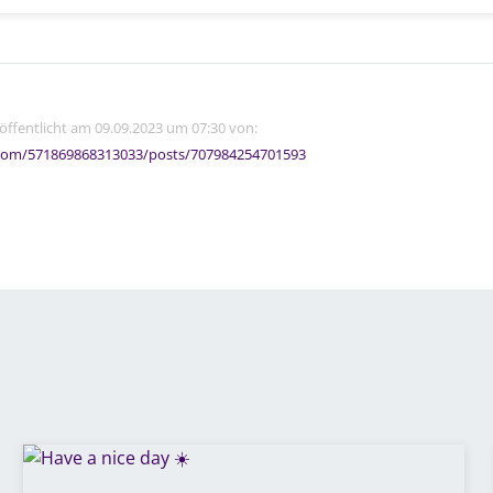
röffentlicht am 09.09.2023 um 07:30 von:
com/571869868313033/posts/707984254701593