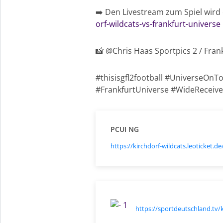
➡️ Den Livestream zum Spiel wird
orf-wildcats-vs-frankfurt-universe
📸 @Chris Haas Sportpics 2 / Fran
#thisisgfl2football #UniverseOnT
#FrankfurtUniverse #WideReceive
PCUI NG
https://kirchdorf-wildcats.leoticket
https://sportdeutschland.tv/k