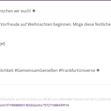
ünschen wir euch! 🌟
 Vorfreude auf Weihnachten beginnen. Möge diese festliche 
el)
lichkeit #GemeinsamGenießen #FrankfurtUniverse 🌟
röffentlicht am 03.12.2023 um 08:30 von: (Aktueller Stand vom 03.12.2023 um
com/571869868313033/posts/757271686439516