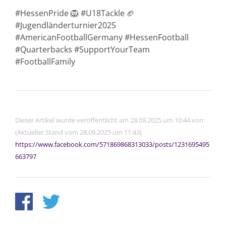
#HessenPride 🦁 #U18Tackle 🏈
#Jugendländerturnier2025
#AmericanFootballGermany #HessenFootball
#Quarterbacks #SupportYourTeam
#FootballFamily
Dieser Artikel wurde veröffentlicht am 28.09.2025 um 10:44 von:
(Aktueller Stand vom 28.09.2025 um 11:43)
https://www.facebook.com/571869868313033/posts/1231695495
663797