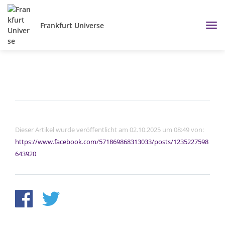
Frankfurt Universe
Dieser Artikel wurde veröffentlicht am 02.10.2025 um 08:49 von:
https://www.facebook.com/571869868313033/posts/1235227598
643920