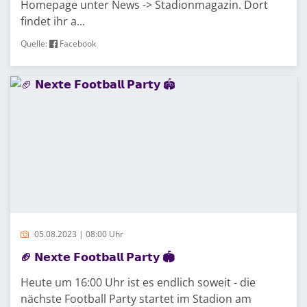
Homepage unter News -> Stadionmagazin. Dort
findet ihr a...
Quelle:
Facebook
05.08.2023 | 08:00 Uhr
🏈 𝗡𝗲𝘅𝘁𝗲 𝗙𝗼𝗼𝘁𝗯𝗮𝗹𝗹 𝗣𝗮𝗿𝘁𝘆 🏟️
Heute um 16:00 Uhr ist es endlich soweit - die
nächste Football Party startet im Stadion am