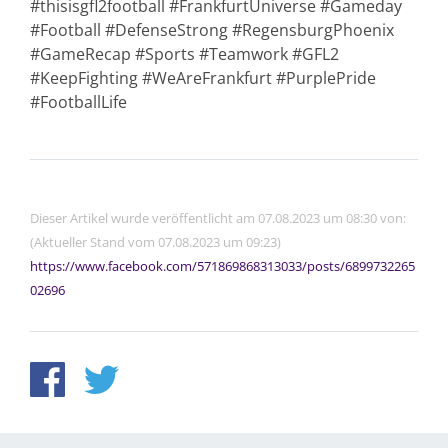
#thisisgfl2football #FrankfurtUniverse #Gameday
#Football #DefenseStrong #RegensburgPhoenix
#GameRecap #Sports #Teamwork #GFL2
#KeepFighting #WeAreFrankfurt #PurplePride
#FootballLife
Dieser Artikel wurde veröffentlicht am 07.08.2023 um 08:30 von:
(Aktueller Stand vom 07.08.2023 um 09:23)
https://www.facebook.com/571869868313033/posts/6899732265
02696