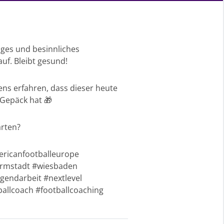
iges und besinnliches
uf. Bleibt gesund!
ns erfahren, dass dieser heute
 Gepäck hat 🎁
arten?
ricanfootballeurope
darmstadt #wiesbaden
gendarbeit #nextlevel
allcoach #footballcoaching