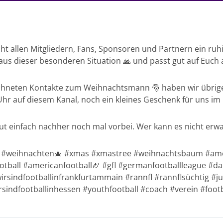
ht allen Mitgliedern, Fans, Sponsoren und Partnern ein ruh
us dieser besonderen Situation 🙏 und passt gut auf Euch a
chneten Kontakte zum Weihnachtsmann 🎅 haben wir übrige
r auf diesem Kanal, noch ein kleines Geschenk für uns im
t einfach nachher noch mal vorbei. Wer kann es nicht erw
 #weihnachten🎄 #xmas #xmastree #weihnachtsbaum #ame
otball #americanfootball🏈 #gfl #germanfootballleague #
sindfootballinfrankfurtammain #rannfl #rannflsüchtig #ju
indfootballinhessen #youthfootball #coach #verein #footb