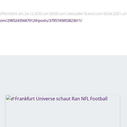
röffentlicht am 24.12.2020 um 09:00 von: (Aktueller Stand vom 09.04.2021 um
com/298524356879129/posts/3795745853823611/