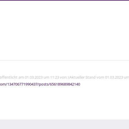
röffentlicht am 01.03.2023 um 11:23 von: (Aktueller Stand vom 01.03.2023 um
com/134706771990437/posts/656189689842140