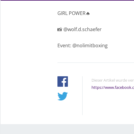
GIRL POWER🔥
📸 @wolf.d.schaefer
Event: @nolimitboxing
Dieser Artikel wurde ve
https://www.facebook.