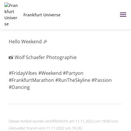
Frankfurt Universe
Hello Weekend 🎉
📸 Wolf Schaefer Photographie
#FridayVibes #Weekend #Partyon
#FrankfurtMarathon #RunTheSkyline #Passion
#Dancing
Dieser Artikel wurde veröffentlicht am 11.11.2022 um 19:00 von:
(Aktueller Stand vom 11.11.2022 um 19:26)