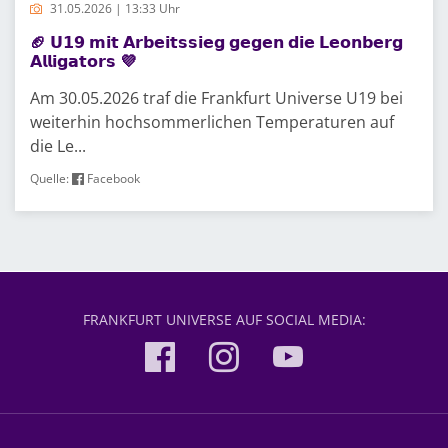
31.05.2026 | 13:33 Uhr
🏈 𝗨𝟭𝟵 𝗺𝗶𝘁 𝗔𝗿𝗯𝗲𝗶𝘁𝘀𝘀𝗶𝗲𝗴 𝗴𝗲𝗴𝗲𝗻 𝗱𝗶𝗲 𝗟𝗲𝗼𝗻𝗯𝗲𝗿𝗴
𝗔𝗹𝗹𝗶𝗴𝗮𝘁𝗼𝗿𝘀 💜
Am 30.05.2026 traf die Frankfurt Universe U19 bei
weiterhin hochsommerlichen Temperaturen auf
die Le...
Quelle:
Facebook
FRANKFURT UNIVERSE AUF SOCIAL MEDIA: