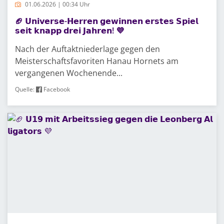
01.06.2026 | 00:34 Uhr
🏈 𝗨𝗻𝗶𝘃𝗲𝗿𝘀𝗲-𝗛𝗲𝗿𝗿𝗲𝗻 𝗴𝗲𝘄𝗶𝗻𝗻𝗲𝗻 𝗲𝗿𝘀𝘁𝗲𝘀 𝗦𝗽𝗶𝗲𝗹
𝘀𝗲𝗶𝘁 𝗸𝗻𝗮𝗽𝗽 𝗱𝗿𝗲𝗶 𝗝𝗮𝗵𝗿𝗲𝗻! 💜
Nach der Auftaktniederlage gegen den
Meisterschaftsfavoriten Hanau Hornets am
vergangenen Wochenende...
Quelle:
Facebook