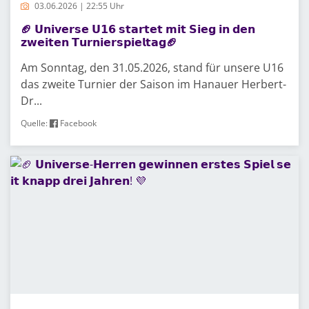
03.06.2026 | 22:55 Uhr
🏈 𝗨𝗻𝗶𝘃𝗲𝗿𝘀𝗲 𝗨𝟭𝟲 𝘀𝘁𝗮𝗿𝘁𝗲𝘁 𝗺𝗶𝘁 𝗦𝗶𝗲𝗴 𝗶𝗻 𝗱𝗲𝗻
𝘇𝘄𝗲𝗶𝘁𝗲𝗻 𝗧𝘂𝗿𝗻𝗶𝗲𝗿𝘀𝗽𝗶𝗲𝗹𝘁𝗮𝗴🏈
Am Sonntag, den 31.05.2026, stand für unsere U16
das zweite Turnier der Saison im Hanauer Herbert-
Dr...
Quelle:
Facebook