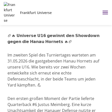
Frankfurt Universe
🏈🔥 𝗨𝗻𝗶𝘃𝗲𝗿𝘀𝗲 𝗨𝟭𝟲 𝗴𝗲𝘄𝗶𝗻𝗻𝘁 𝗱𝗲𝗻 𝗦𝗵𝗼𝘄𝗱𝗼𝘄𝗻
𝗴𝗲𝗴𝗲𝗻 𝗱𝗶𝗲 𝗛𝗮𝗻𝗮𝘂 𝗛𝗼𝗿𝗻𝗲𝘁𝘀 🔥🏈
Im zweiten Spiel des Turniertages warteten am
31.05.2026 die gastgebenden Hanau Hornets auf
unsere U16. Wie bereits vor zwei Wochen
entwickelte sich erneut eine echte
Defenseschlacht, in der beide Teams um jeden
Yard kämpften. 💪
Den ersten großen Moment der Partie lieferte
Quarterback #6 Justus Meimberg. Eine kurze
Unachtsamkeit der Hanauer Defense nutzte er