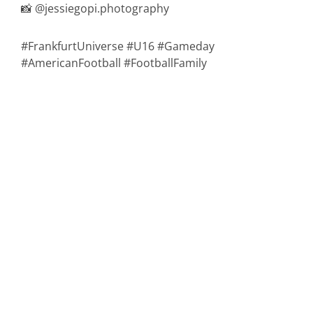
📸 @jessiegopi.photography
#FrankfurtUniverse #U16 #Gameday
#AmericanFootball #FootballFamily