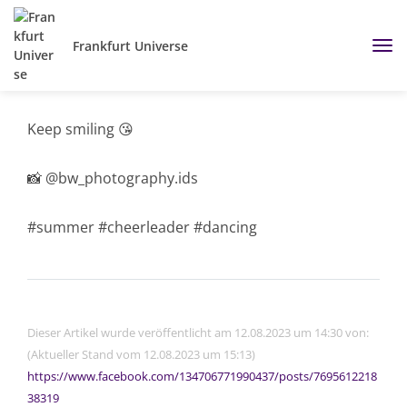
Frankfurt Universe
Keep smiling 😘
📸 @bw_photography.ids
#summer #cheerleader #dancing
Dieser Artikel wurde veröffentlicht am 12.08.2023 um 14:30 von:
(Aktueller Stand vom 12.08.2023 um 15:13)
https://www.facebook.com/134706771990437/posts/7695612218
38319