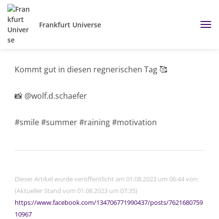
Frankfurt Universe
Kommt gut in diesen regnerischen Tag 🥰
📸 @wolf.d.schaefer
#smile #summer #raining #motivation
Dieser Artikel wurde veröffentlicht am 01.08.2023 um 06:44 von:
(Aktueller Stand vom 01.08.2023 um 07:35)
https://www.facebook.com/134706771990437/posts/7621680759
10967