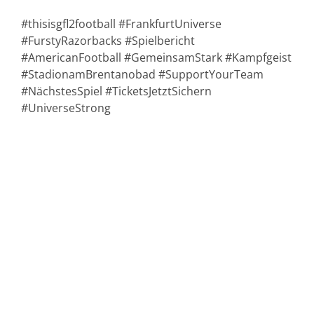
#thisisgfl2football #FrankfurtUniverse
#FurstyRazorbacks #Spielbericht
#AmericanFootball #GemeinsamStark #Kampfgeist
#StadionamBrentanobad #SupportYourTeam
#NächstesSpiel #TicketsJetztSichern
#UniverseStrong