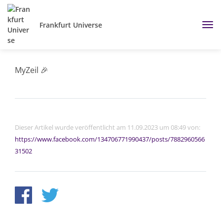
Frankfurt Universe
MyZeil 🎉
Dieser Artikel wurde veröffentlicht am 11.09.2023 um 08:49 von:
https://www.facebook.com/134706771990437/posts/7882960566
31502