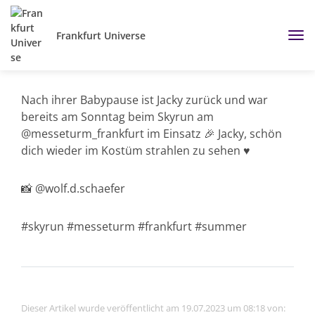
Frankfurt Universe
Nach ihrer Babypause ist Jacky zurück und war
bereits am Sonntag beim Skyrun am
@messeturm_frankfurt im Einsatz 🎉 Jacky, schön
dich wieder im Kostüm strahlen zu sehen ♥️
📸 @wolf.d.schaefer
#skyrun #messeturm #frankfurt #summer
Dieser Artikel wurde veröffentlicht am 19.07.2023 um 08:18 von: