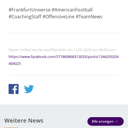
#FrankfurtUniverse #AmericanFootball
#CoachingStaff #OffensiveLine #TeamNews
Dieser Artikel wurde veröffentlicht am 12.02.2026 um 08:50 von:
https://www.facebook.com/571869868313033/posts/1344293204
404025
Weitere News
Alle anzeigen