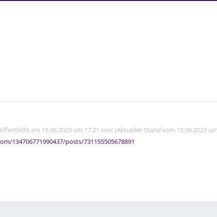
röffentlicht am 15.06.2023 um 17:21 von: (Aktueller Stand vom 15.06.2023 um
com/134706771990437/posts/731155505678891