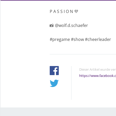
P A S S I O N 💜
📸 @wolf.d.schaefer
#pregame #show #cheerleader
Dieser Artikel wurde ve
https://www.facebook.