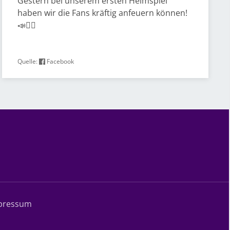
Gestern bei unserem ersten Heimspiel
haben wir die Fans kräftig anfeuern können!
📣👯‍♀️
Quelle:
Facebook
pressum