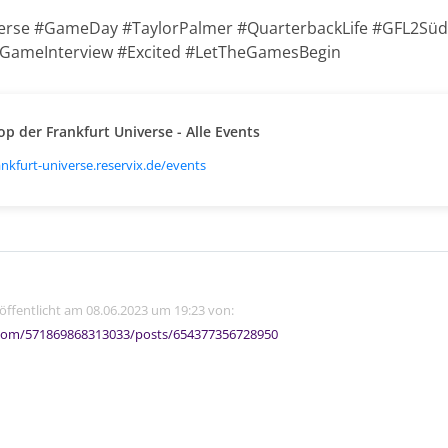
niverse #GameDay #TaylorPalmer #QuarterbackLife #GFL2Sü
GameInterview #Excited #LetTheGamesBegin
op der Frankfurt Universe - Alle Events
ankfurt-universe.reservix.de/events
röffentlicht am 08.06.2023 um 19:23 von:
com/571869868313033/posts/654377356728950