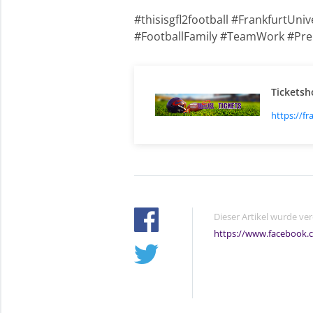
#thisisgfl2football #FrankfurtU
#FootballFamily #TeamWork #Pre
Ticketsh
https://fr
Dieser Artikel wurde ve
https://www.facebook.