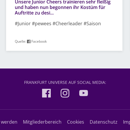
Unsere Junior Cheers trainieren sehr fleißig
und haben nun begonnen ihr Kostüm für
Auftritte zu desi...
#Junior #pewees #Cheerleader #Saison
Quelle:
Facebook
FRANKFURT UNIVERSE AUF SOCIAL MEDIA:
d werden
Mitgliederbereich
Cookies
Datenschutz
Im