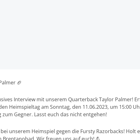
 Palmer 🏈
lusives Interview mit unserem Quarterback Taylor Palmer! E
n Heimspieltag am Sonntag, den 11.06.2023, um 15:00 Uhr 
g zum Gegner. Lasst euch das nicht entgehen!
 bei unserem Heimspiel gegen die Fursty Razorbacks! Holt e
 Brentanobad. Wir freuen uns auf euch! 💪