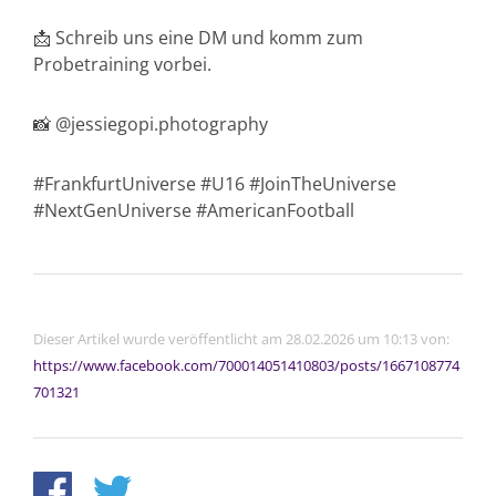
📩 Schreib uns eine DM und komm zum
Probetraining vorbei.
📸 @jessiegopi.photography
#FrankfurtUniverse #U16 #JoinTheUniverse
#NextGenUniverse #AmericanFootball
Dieser Artikel wurde veröffentlicht am 28.02.2026 um 10:13 von:
https://www.facebook.com/700014051410803/posts/1667108774
701321