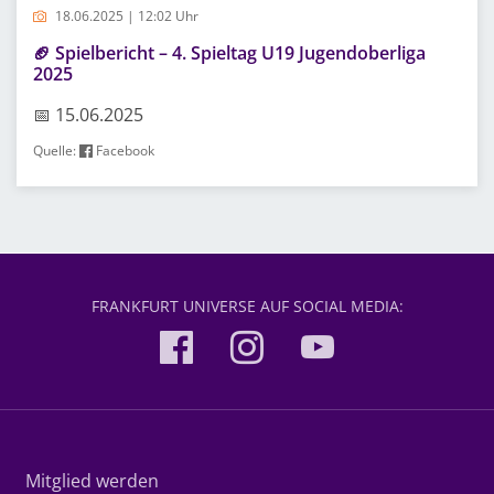
18.06.2025 | 12:02 Uhr
🏈 Spielbericht – 4. Spieltag U19 Jugendoberliga
2025
📅 15.06.2025
Quelle:
Facebook
FRANKFURT UNIVERSE AUF SOCIAL MEDIA:
Mitglied werden