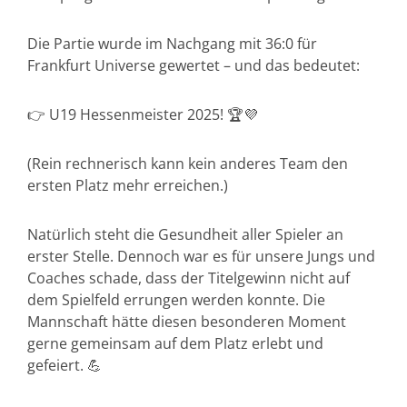
Die Partie wurde im Nachgang mit 36:0 für
Frankfurt Universe gewertet – und das bedeutet:
👉 U19 Hessenmeister 2025! 🏆💜
(Rein rechnerisch kann kein anderes Team den
ersten Platz mehr erreichen.)
Natürlich steht die Gesundheit aller Spieler an
erster Stelle. Dennoch war es für unsere Jungs und
Coaches schade, dass der Titelgewinn nicht auf
dem Spielfeld errungen werden konnte. Die
Mannschaft hätte diesen besonderen Moment
gerne gemeinsam auf dem Platz erlebt und
gefeiert. 💪