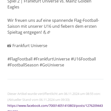
Spiel 2 | Frankfurt Universe vs. Mainz Golden
Eagles
Wir freuen uns auf eine spannende Flag-Football-
Saison mit unserer U16 und fiebern dem ersten
Spieltag entgegen! 💪🏈
📸 Frankfurt Universe
#FlagFootball #FrankfurtUniverse #U16Football
#FootballSeason #GoUniverse
Dieser Artikel wurde veröffentlicht am 06.11.2024 um 08:55 von:
(Aktueller Stand vom 06.11.2024 um 09:33)
https://www.facebook.com/700014051410803/posts/1276209443