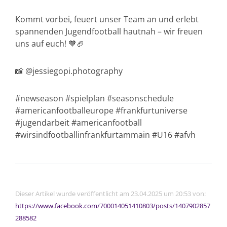
Kommt vorbei, feuert unser Team an und erlebt
spannenden Jugendfootball hautnah – wir freuen
uns auf euch! 🧡🏈
📸 @jessiegopi.photography
#newseason #spielplan #seasonschedule
#americanfootballeurope #frankfurtuniverse
#jugendarbeit #americanfootball
#wirsindfootballinfrankfurtammain #U16 #afvh
Dieser Artikel wurde veröffentlicht am 23.04.2025 um 20:53 von:
https://www.facebook.com/700014051410803/posts/1407902857
288582