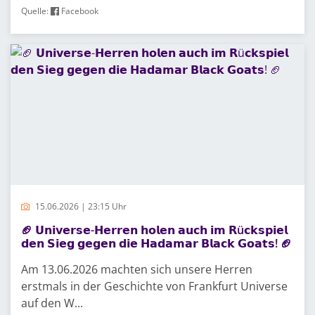
Quelle:
Facebook
15.06.2026 | 23:15 Uhr
🏈 𝗨𝗻𝗶𝘃𝗲𝗿𝘀𝗲-𝗛𝗲𝗿𝗿𝗲𝗻 𝗵𝗼𝗹𝗲𝗻 𝗮𝘂𝗰𝗵 𝗶𝗺 𝗥ü𝗰𝗸𝘀𝗽𝗶𝗲𝗹
𝗱𝗲𝗻 𝗦𝗶𝗲𝗴 𝗴𝗲𝗴𝗲𝗻 𝗱𝗶𝗲 𝗛𝗮𝗱𝗮𝗺𝗮𝗿 𝗕𝗹𝗮𝗰𝗸 𝗚𝗼𝗮𝘁𝘀! 🏈
Am 13.06.2026 machten sich unsere Herren
erstmals in der Geschichte von Frankfurt Universe
auf den W...