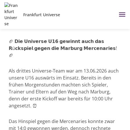
Frankfurt Universe
🏈 𝗗𝗶𝗲 𝗨𝗻𝗶𝘃𝗲𝗿𝘀𝗲 𝗨𝟭𝟲 𝗴𝗲𝘄𝗶𝗻𝗻𝘁 𝗮𝘂𝗰𝗵 𝗱𝗮𝘀
𝗥ü𝗰𝗸𝘀𝗽𝗶𝗲𝗹 𝗴𝗲𝗴𝗲𝗻 𝗱𝗶𝗲 𝗠𝗮𝗿𝗯𝘂𝗿𝗴 𝗠𝗲𝗿𝗰𝗲𝗻𝗮𝗿𝗶𝗲𝘀!
🏈
Als drittes Universe-Team war am 13.06.2026 auch
unsere U16 auswärts im Einsatz. Bereits in den
frühen Morgenstunden machten sich Spieler,
Trainer und Eltern auf den Weg nach Marburg,
denn der erste Kickoff war bereits für 10:00 Uhr
angesetzt. ⏰
Das Hinspiel gegen die Mercenaries konnte zwar
mit 14:0 gewonnen werden, dennoch rechnete