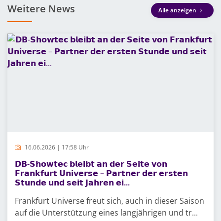
Weitere News
Alle anzeigen
16.06.2026 | 17:58 Uhr
𝗗𝗕-𝗦𝗵𝗼𝘄𝘁𝗲𝗰 𝗯𝗹𝗲𝗶𝗯𝘁 𝗮𝗻 𝗱𝗲𝗿 𝗦𝗲𝗶𝘁𝗲 𝘃𝗼𝗻
𝗙𝗿𝗮𝗻𝗸𝗳𝘂𝗿𝘁 𝗨𝗻𝗶𝘃𝗲𝗿𝘀𝗲 – 𝗣𝗮𝗿𝘁𝗻𝗲𝗿 𝗱𝗲𝗿 𝗲𝗿𝘀𝘁𝗲𝗻
𝗦𝘁𝘂𝗻𝗱𝗲 𝘂𝗻𝗱 𝘀𝗲𝗶𝘁 𝗝𝗮𝗵𝗿𝗲𝗻 𝗲𝗶...
Frankfurt Universe freut sich, auch in dieser Saison
auf die Unterstützung eines langjährigen und tr...