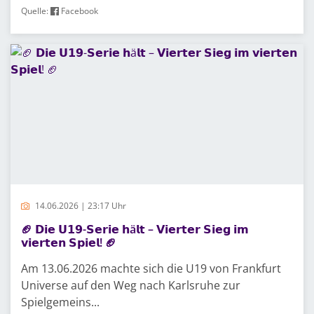
Quelle:
Facebook
14.06.2026 | 23:17 Uhr
🏈 𝗗𝗶𝗲 𝗨𝟭𝟵-𝗦𝗲𝗿𝗶𝗲 𝗵ä𝗹𝘁 – 𝗩𝗶𝗲𝗿𝘁𝗲𝗿 𝗦𝗶𝗲𝗴 𝗶𝗺
𝘃𝗶𝗲𝗿𝘁𝗲𝗻 𝗦𝗽𝗶𝗲𝗹! 🏈
Am 13.06.2026 machte sich die U19 von Frankfurt
Universe auf den Weg nach Karlsruhe zur
Spielgemeins...