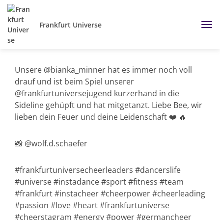
Frankfurt Universe
Unsere @bianka_minner hat es immer noch voll
drauf und ist beim Spiel unserer
@frankfurtuniversejugend kurzerhand in die
Sideline gehüpft und hat mitgetanzt. Liebe Bee, wir
lieben dein Feuer und deine Leidenschaft ❤️ 🔥
📸 @wolf.d.schaefer
#frankfurtuniversecheerleaders #dancerslife
#universe #instadance #sport #fitness #team
#frankfurt #instacheer #cheerpower #cheerleading
#passion #love #heart #frankfurtuniverse
#cheerstagram #energy #power #germancheer