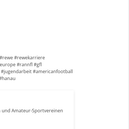
 #rewe #rewekarriere
urope #rannfl #gfl
#jugendarbeit #americanfootball
 #hanau
n und Amateur-Sportvereinen