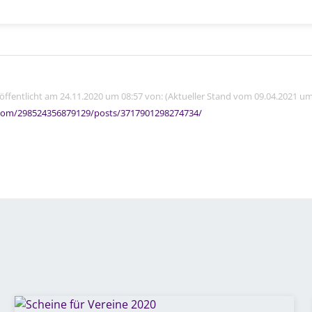
röffentlicht am 24.11.2020 um 08:57 von: (Aktueller Stand vom 09.04.2021 um
com/298524356879129/posts/3717901298274734/