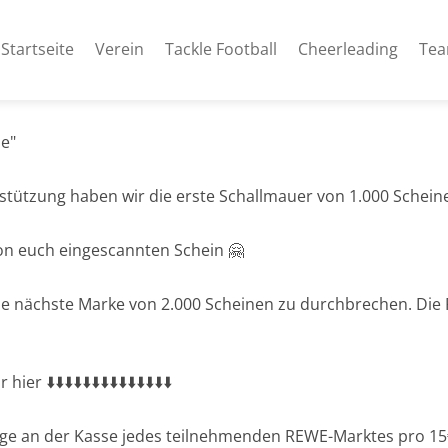
Startseite
Verein
Tackle Football
Cheerleading
Te
e"
stützung haben wir die erste Schallmauer von 1.000 Schei
von euch eingescannten Schein 🤗
die nächste Marke von 2.000 Scheinen zu durchbrechen. Die
 ⬇️⬇️⬇️⬇️⬇️⬇️⬇️⬇️⬇️⬇️⬇️⬇️⬇️⬇️
rage an der Kasse jedes teilnehmenden REWE-Marktes pro 15