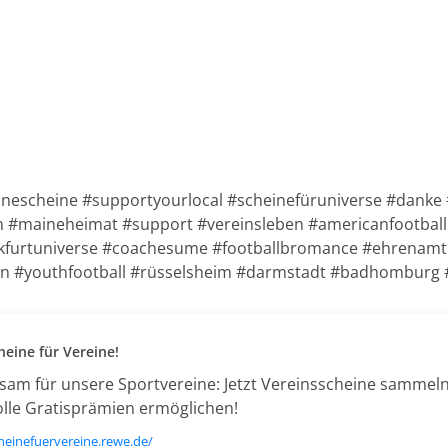
inescheine #supportyourlocal #scheinefüruniverse #danke
 #maineheimat #support #vereinsleben #americanfootballe
nkfurtuniverse #coachesume #footballbromance #ehrenamt 
ain #youthfootball #rüsselsheim #darmstadt #badhomburg
eine für Vereine!
am für unsere Sportvereine: Jetzt Vereinsscheine sammel
olle Gratisprämien ermöglichen!
cheinefuervereine.rewe.de/