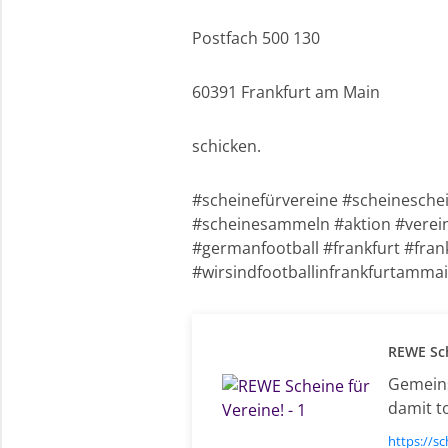
Postfach 500 130
60391 Frankfurt am Main
schicken.
#scheinefürvereine #scheinesche
#scheinesammeln #aktion #verein
#germanfootball #frankfurt #fra
#wirsindfootballinfrankfurtamm
REWE Sch
Gemeins
damit t
https://s