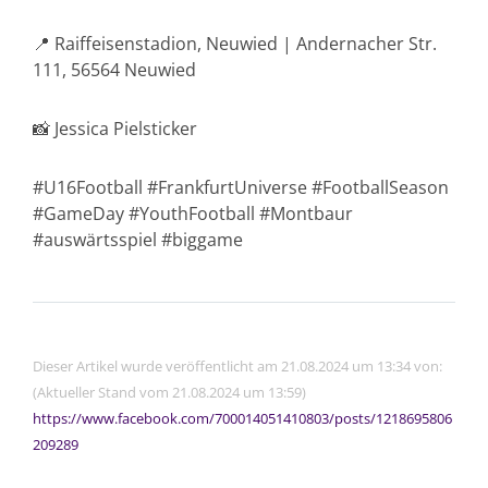
📍 Raiffeisenstadion, Neuwied | Andernacher Str.
111, 56564 Neuwied
📸 Jessica Pielsticker
#U16Football #FrankfurtUniverse #FootballSeason
#GameDay #YouthFootball #Montbaur
#auswärtsspiel #biggame
Dieser Artikel wurde veröffentlicht am 21.08.2024 um 13:34 von:
(Aktueller Stand vom 21.08.2024 um 13:59)
https://www.facebook.com/700014051410803/posts/1218695806
209289