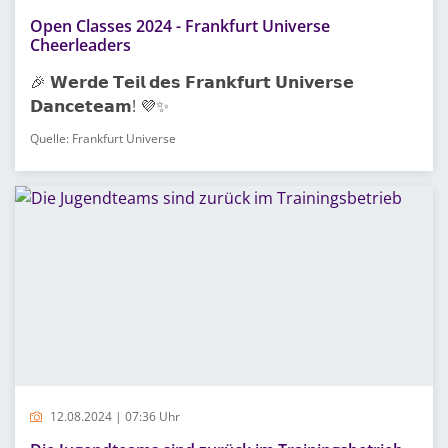
Open Classes 2024 - Frankfurt Universe
Cheerleaders
🎉 𝗪𝗲𝗿𝗱𝗲 𝗧𝗲𝗶𝗹 𝗱𝗲𝘀 𝗙𝗿𝗮𝗻𝗸𝗳𝘂𝗿𝘁 𝗨𝗻𝗶𝘃𝗲𝗿𝘀𝗲
𝗗𝗮𝗻𝗰𝗲𝘁𝗲𝗮𝗺! 💜✨
Quelle: Frankfurt Universe
12.08.2024 | 07:36 Uhr