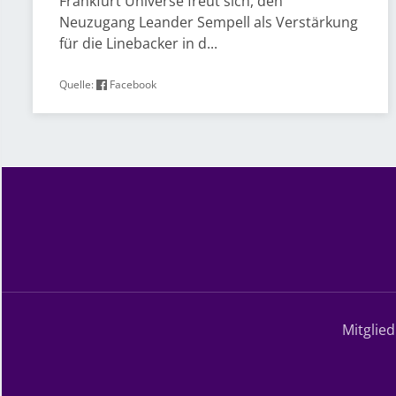
Frankfurt Universe freut sich, den
Neuzugang Leander Sempell als Verstärkung
für die Linebacker in d...
Quelle:
Facebook
Mitglie