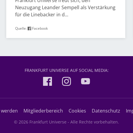
Frankfurt Universe freut sich, den
Neuzugang Leander Sempell als Verstärkung
für die Linebacker in d...
Quelle:
Facebook
FRANKFURT UNIVERSE AUF SOCIAL MEDIA:
d werden
Mitgliederbereich
Cookies
Datenschutz
Im
© 2026 Frankfurt Universe - Alle Rechte vorbehalten.