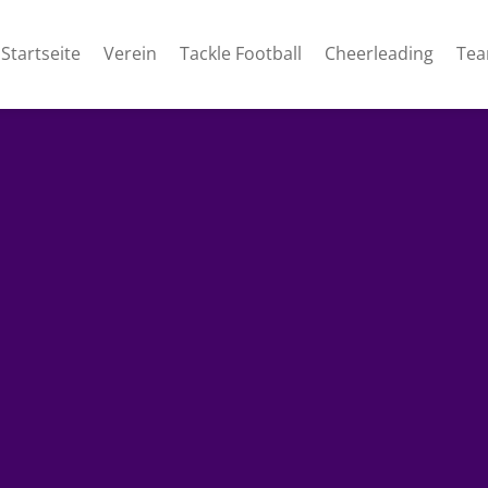
Startseite
Verein
Tackle Football
Cheerleading
Te