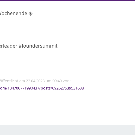
Wochenende ☀️
rleader #foundersummit
röffentlicht am 22.04.2023 um 09:49 von:
com/134706771990437/posts/692627539531688