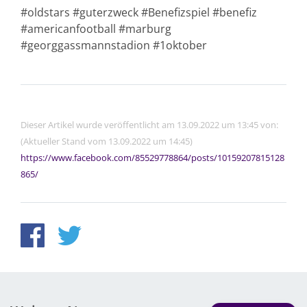
#oldstars #guterzweck #Benefizspiel #benefiz
#americanfootball #marburg
#georggassmannstadion #1oktober
Dieser Artikel wurde veröffentlicht am 13.09.2022 um 13:45 von:
(Aktueller Stand vom 13.09.2022 um 14:45)
https://www.facebook.com/85529778864/posts/10159207815128
865/