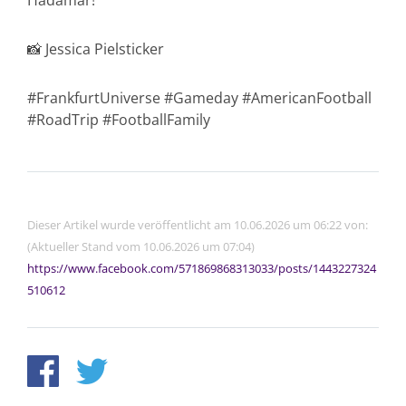
Hadamar!
📸 Jessica Pielsticker
#FrankfurtUniverse #Gameday #AmericanFootball
#RoadTrip #FootballFamily
Dieser Artikel wurde veröffentlicht am 10.06.2026 um 06:22 von:
(Aktueller Stand vom 10.06.2026 um 07:04)
https://www.facebook.com/571869868313033/posts/1443227324
510612