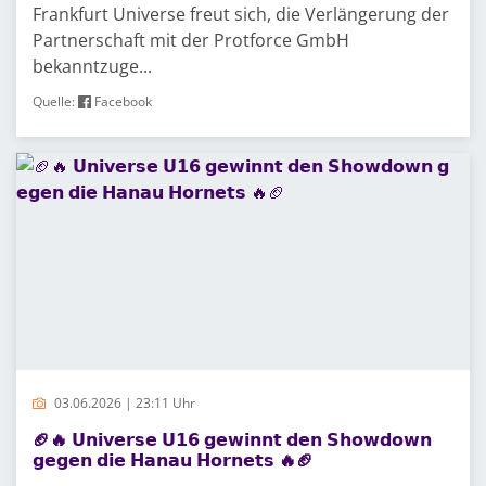
Frankfurt Universe freut sich, die Verlängerung der
Partnerschaft mit der Protforce GmbH
bekanntzuge...
Quelle:
Facebook
03.06.2026 | 23:11 Uhr
🏈🔥 𝗨𝗻𝗶𝘃𝗲𝗿𝘀𝗲 𝗨𝟭𝟲 𝗴𝗲𝘄𝗶𝗻𝗻𝘁 𝗱𝗲𝗻 𝗦𝗵𝗼𝘄𝗱𝗼𝘄𝗻
𝗴𝗲𝗴𝗲𝗻 𝗱𝗶𝗲 𝗛𝗮𝗻𝗮𝘂 𝗛𝗼𝗿𝗻𝗲𝘁𝘀 🔥🏈