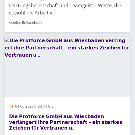
Leistungsbereitschaft und Teamgeist – Werte, die
sowohl die Arbeit v...
Quelle:
Facebook
04.06.2026 | 20:44 Uhr
𝗗𝗶𝗲 𝗣𝗿𝗼𝘁𝗳𝗼𝗿𝗰𝗲 𝗚𝗺𝗯𝗛 𝗮𝘂𝘀 𝗪𝗶𝗲𝘀𝗯𝗮𝗱𝗲𝗻
𝘃𝗲𝗿𝗹ä𝗻𝗴𝗲𝗿𝘁 𝗶𝗵𝗿𝗲 𝗣𝗮𝗿𝘁𝗻𝗲𝗿𝘀𝗰𝗵𝗮𝗳𝘁 – 𝗲𝗶𝗻 𝘀𝘁𝗮𝗿𝗸𝗲𝘀
𝗭𝗲𝗶𝗰𝗵𝗲𝗻 𝗳ü𝗿 𝗩𝗲𝗿𝘁𝗿𝗮𝘂𝗲𝗻 𝘂...