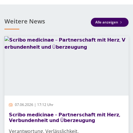
Weitere News
Alle anzeigen
07.06.2026 | 17:12 Uhr
𝗦𝗰𝗿𝗶𝗯𝗼 𝗺𝗲𝗱𝗶𝗰𝗶𝗻𝗮𝗲 – 𝗣𝗮𝗿𝘁𝗻𝗲𝗿𝘀𝗰𝗵𝗮𝗳𝘁 𝗺𝗶𝘁 𝗛𝗲𝗿𝘇,
𝗩𝗲𝗿𝗯𝘂𝗻𝗱𝗲𝗻𝗵𝗲𝗶𝘁 𝘂𝗻𝗱 Ü𝗯𝗲𝗿𝘇𝗲𝘂𝗴𝘂𝗻𝗴
Verantwortung, Verlässlichkeit,