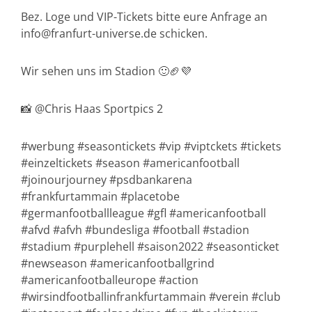
Bez. Loge und VIP-Tickets bitte eure Anfrage an
info@franfurt-universe.de schicken.
Wir sehen uns im Stadion 🙂🏈💜
📸 @Chris Haas Sportpics 2
#werbung #seasontickets #vip #viptckets #tickets
#einzeltickets #season #americanfootball
#joinourjourney #psdbankarena
#frankfurtammain #placetobe
#germanfootballleague #gfl #americanfootball
#afvd #afvh #bundesliga #football #stadion
#stadium #purplehell #saison2022 #seasonticket
#newseason #americanfootballgrind
#americanfootballeurope #action
#wirsindfootballinfrankfurtammain #verein #club