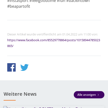
#instasport #feelgoodtime #fun #backintown
#beapartofit
Dieser Artikel wurde veröffentlicht am 01.04.2022 um 11:00 von:
https://www.facebook.com/85529778864/posts/10158944785023
865/
Weitere News
Alle anzeigen