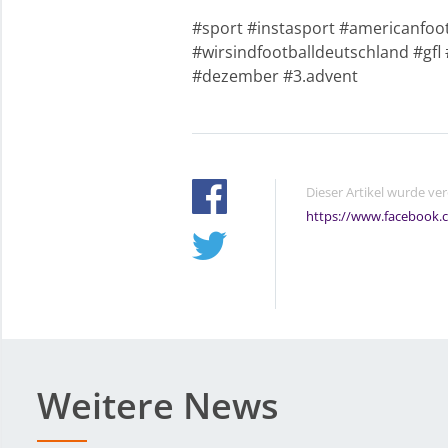
#sport #instasport #americanfoot
#wirsindfootballdeutschland #gf
#dezember #3.advent
Dieser Artikel wurde ve
https://www.facebook.
Weitere News