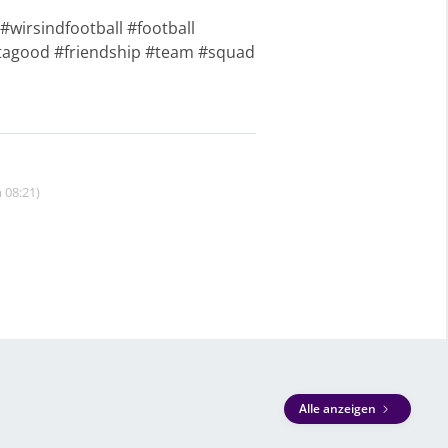
wirsindfootball #football
stagood #friendship #team #squad
 08:21)
Alle anzeigen