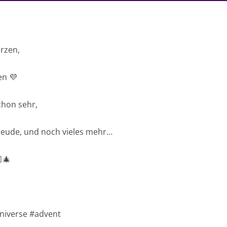
rzen,
en 💜
chon sehr,
eude, und noch vieles mehr…
‍🎄
niverse #advent