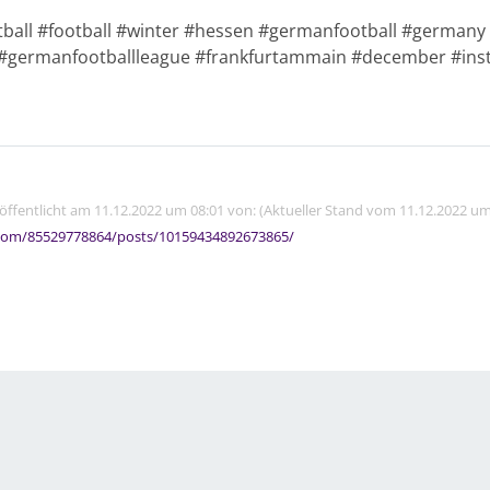
ball #football #winter #hessen #germanfootball #germany #
l #germanfootballleague #frankfurtammain #december #in
röffentlicht am 11.12.2022 um 08:01 von: (Aktueller Stand vom 11.12.2022 um
com/85529778864/posts/10159434892673865/