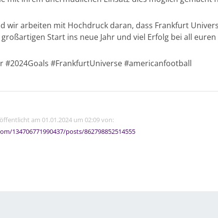
nd wir arbeiten mit Hochdruck daran, dass Frankfurt Univers
roßartigen Start ins neue Jahr und viel Erfolg bei all eure
 #2024Goals #FrankfurtUniverse #americanfootball
röffentlicht am 01.01.2024 um 02:09 von:
com/134706771990437/posts/862798852514555