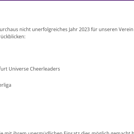
durchaus nicht unerfolgreiches Jahr 2023 für unseren Verei
rückblicken:
nkfurt Universe Cheerleaders
rliga
die mit ihrem unermüdlichen Einsatz dies möglich gemacht 