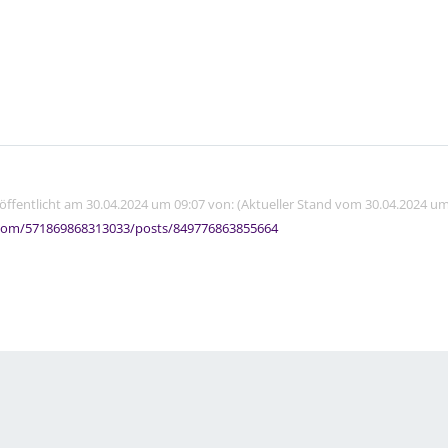
röffentlicht am 30.04.2024 um 09:07 von: (Aktueller Stand vom 30.04.2024 um
com/571869868313033/posts/849776863855664