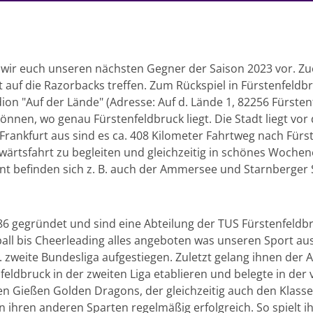
n wir euch unseren nächsten Gegner der Saison 2023 vor. 
rt auf die Razorbacks treffen. Zum Rückspiel in Fürstenfel
on "Auf der Lände" (Adresse: Auf d. Lände 1, 82256 Fürstenf
önnen, wo genau Fürstenfeldbruck liegt. Die Stadt liegt vo
nkfurt aus sind es ca. 408 Kilometer Fahrtweg nach Fürste
wärtsfahrt zu begleiten und gleichzeitig in schönes Woche
ernt befinden sich z. B. auch der Ammersee und Starnberger
6 gegründet und sind eine Abteilung der TUS Fürstenfeldbr
all bis Cheerleading alles angeboten was unseren Sport au
. zweite Bundesliga aufgestiegen. Zuletzt gelang ihnen der 
eldbruck in der zweiten Liga etablieren und belegte in de
den Gießen Golden Dragons, der gleichzeitig auch den Klass
n ihren anderen Sparten regelmäßig erfolgreich. So spielt 