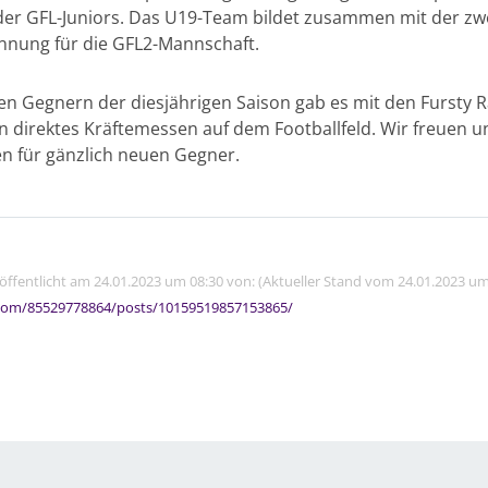
in der GFL-Juniors. Das U19-Team bildet zusammen mit der 
nung für die GFL2-Mannschaft.
en Gegnern der diesjährigen Saison gab es mit den Fursty 
n direktes Kräftemessen auf dem Footballfeld. Wir freuen 
en für gänzlich neuen Gegner.
röffentlicht am 24.01.2023 um 08:30 von: (Aktueller Stand vom 24.01.2023 um
com/85529778864/posts/10159519857153865/