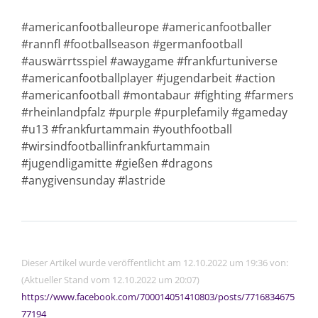
#americanfootballeurope #americanfootballer
#rannfl #footballseason #germanfootball
#auswärrtsspiel #awaygame #frankfurtuniverse
#americanfootballplayer #jugendarbeit #action
#americanfootball #montabaur #fighting #farmers
#rheinlandpfalz #purple #purplefamily #gameday
#u13 #frankfurtammain #youthfootball
#wirsindfootballinfrankfurtammain
#jugendligamitte #gießen #dragons
#anygivensunday #lastride
Dieser Artikel wurde veröffentlicht am 12.10.2022 um 19:36 von:
(Aktueller Stand vom 12.10.2022 um 20:07)
https://www.facebook.com/700014051410803/posts/7716834675
77194