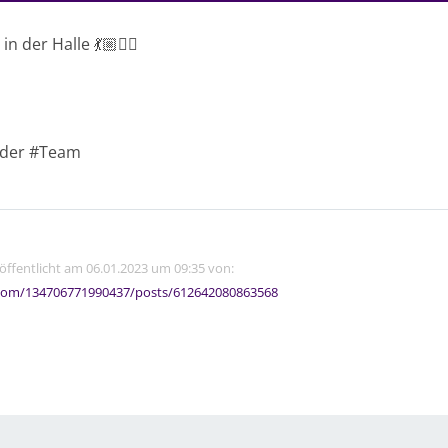
 der Halle 💃🏼👯‍♀️
ader #Team
röffentlicht am 06.01.2023 um 09:35 von:
com/134706771990437/posts/612642080863568