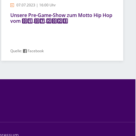
07.07.2023 | 16:00 Uhr
Unsere Pre-Game-Show zum Motto Hip Hop
vom 0️⃣1️⃣.0️⃣7️⃣.2️⃣0️⃣2️⃣3️⃣
Quelle:
Facebook
pressum