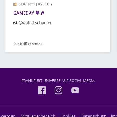
08.07.2023 | 06:55 Uhr
GAMEDAY 💜 🏈
📸 @wolf.d.schaefer
Quelle:
Facebook
FRANKFURT UNIVERSE AUF SOCIAL MEDIA:
d werden
Mitgliederbereich
Cookies
Datenschutz
Im