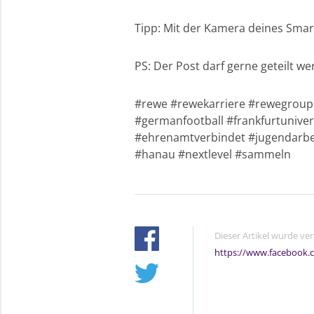
Tipp: Mit der Kamera deines Sma
PS: Der Post darf gerne geteilt we
#rewe #rewekarriere #rewegroup 
#germanfootball #frankfurtunive
#ehrenamtverbindet #jugendarbei
#hanau #nextlevel #sammeln
Dieser Artikel wurde ve
https://www.facebook.