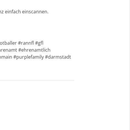
z einfach einscannen.
baller #rannfl #gfl
ehrenamt #ehrenamtlich
ammain #purplefamily #darmstadt