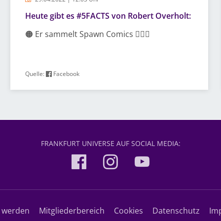
Heute gibt es #5FACTS von Robert Overholt:
🟠 Er sammelt Spawn Comics 🦹🏽‍♂️
Quelle:
Facebook
FRANKFURT UNIVERSE AUF SOCIAL MEDIA:
d werden
Mitgliederbereich
Cookies
Datenschutz
Im