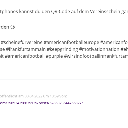
rtphones kannst du den QR-Code auf dem Vereinsschein gan
rden 🙂
#scheinefürvereine #americanfootballeurope #americanfoot
rse #frankfurtammain #keepgrinding #motivationnation #
t #americanfootball #purple #wirsindfootballinfrankfurt
röffentlicht am 30.04.2022 um 13:59 von:
com/298524356879129/posts/5286323544765827/