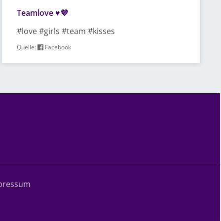
Teamlove ♥️💜
#love #girls #team #kisses
Quelle:
Facebook
pressum