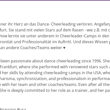
ner ihr Herz an das Dance- Cheerleading verloren. Angefang
urt. Sie stand mit vielen Stars auf dem Rasen - wie z.B. mit d
 How lernte sie unter anderem in Cheerleader-Camps in den
onität und Professionalität im Auftritt. Und dieses Wissen 
 an andere Coaches/Teams weiter ♥️
een passionate about dance cheerleading since 1996. She 
 Frankfurt, where she performed with renowned stars such as
d her skills by attending cheerleading camps in the USA, wh
harisma, synchronization, and professionalism in performan
 with her team and other coaches/teams. Even after all these
he is deeply committed to her role as a trainer, and her pass
#passion #usa