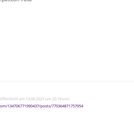
röffentlicht am 13.08.2023 um 20:19 von:
com/134706771990437/posts/770364871757954