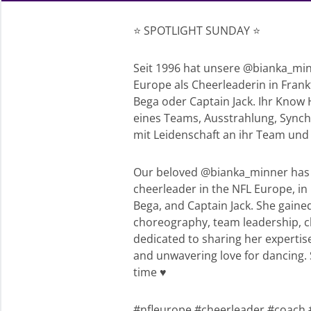
⭐️ SPOTLIGHT SUNDAY ⭐️
Seit 1996 hat unsere @bianka_min
Europe als Cheerleaderin in Frankf
Bega oder Captain Jack. Ihr Know
eines Teams, Ausstrahlung, Synchr
mit Leidenschaft an ihr Team und
Our beloved @bianka_minner has b
cheerleader in the NFL Europe, in
Bega, and Captain Jack. She gaine
choreography, team leadership, c
dedicated to sharing her expertise
and unwavering love for dancing. S
time ♥️
#nfleurope #cheerleader #coach 