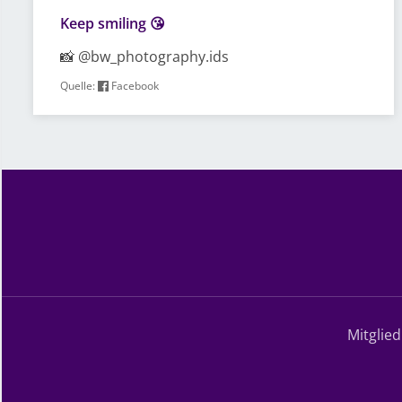
Keep smiling 😘
📸 @bw_photography.ids
Quelle:
Facebook
Mitglie