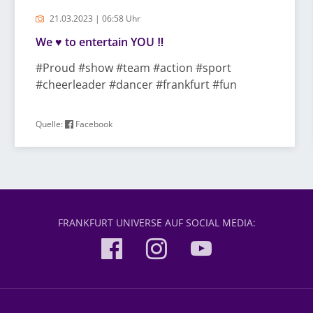
21.03.2023 | 06:58 Uhr
We ♥️ to entertain YOU ‼️
#Proud #show #team #action #sport
#cheerleader #dancer #frankfurt #fun
Quelle:
Facebook
FRANKFURT UNIVERSE AUF SOCIAL MEDIA: