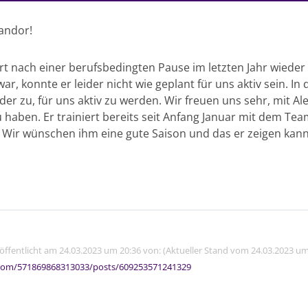
andor!
t nach einer berufsbedingten Pause im letzten Jahr wieder
r, konnte er leider nicht wie geplant für uns aktiv sein. In 
eder zu, für uns aktiv zu werden. Wir freuen uns sehr, mit A
haben. Er trainiert bereits seit Anfang Januar mit dem Tea
ir wünschen ihm eine gute Saison und das er zeigen kann,
röffentlicht am 24.03.2023 um 20:36 von: (Aktueller Stand vom 24.03.2023 um
com/571869868313033/posts/609253571241329