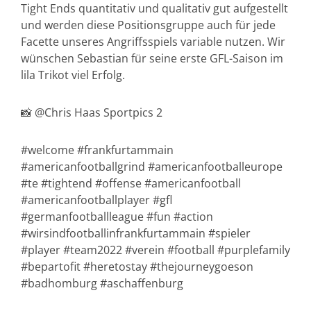
Tight Ends quantitativ und qualitativ gut aufgestellt
und werden diese Positionsgruppe auch für jede
Facette unseres Angriffsspiels variable nutzen. Wir
wünschen Sebastian für seine erste GFL-Saison im
lila Trikot viel Erfolg.
📸 @Chris Haas Sportpics 2
#welcome #frankfurtammain
#americanfootballgrind #americanfootballeurope
#te #tightend #offense #americanfootball
#americanfootballplayer #gfl
#germanfootballleague #fun #action
#wirsindfootballinfrankfurtammain #spieler
#player #team2022 #verein #football #purplefamily
#bepartofit #heretostay #thejourneygoeson
#badhomburg #aschaffenburg