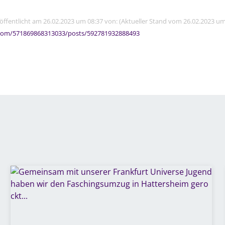
röffentlicht am 26.02.2023 um 08:37 von: (Aktueller Stand vom 26.02.2023 um
com/571869868313033/posts/592781932888493