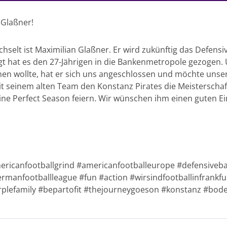
 Glaßner!
lt ist Maximilian Glaßner. Er wird zukünftig das Defensiv
gt hat es den 27-Jährigen in die Bankenmetropole gezogen. 
n wollte, hat er sich uns angeschlossen und möchte unsere
t seinem alten Team den Konstanz Pirates die Meisterschaft
ne Perfect Season feiern. Wir wünschen ihm einen guten Ei
icanfootballgrind #americanfootballeurope #defensiveba
ermanfootballleague #fun #action #wirsindfootballinfrankf
rplefamily #bepartofit #thejourneygoeson #konstanz #bod