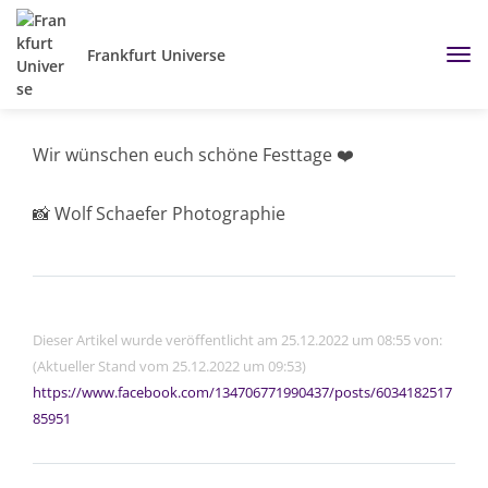
Frankfurt Universe
Wir wünschen euch schöne Festtage ❤️
📸 Wolf Schaefer Photographie
Dieser Artikel wurde veröffentlicht am 25.12.2022 um 08:55 von:
(Aktueller Stand vom 25.12.2022 um 09:53)
https://www.facebook.com/134706771990437/posts/6034182517
85951