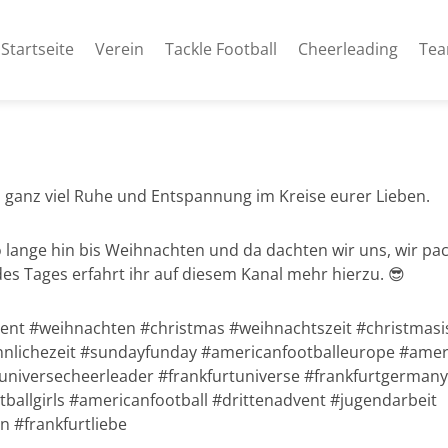
Startseite
Verein
Tackle Football
Cheerleading
Te
ganz viel Ruhe und Entspannung im Kreise eurer Lieben.
o lange hin bis Weihnachten und da dachten wir uns, wir pa
es Tages erfahrt ihr auf diesem Kanal mehr hierzu. 😎
vent #weihnachten #christmas #weihnachtszeit #christma
nnlichezeit #sundayfunday #americanfootballeurope #amer
 #universecheerleader #frankfurtuniverse #frankfurtgerma
allgirls #americanfootball #drittenadvent #jugendarbeit
n #frankfurtliebe