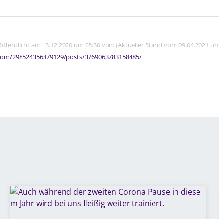
röffentlicht am 13.12.2020 um 08:30 von: (Aktueller Stand vom 09.04.2021 um
com/298524356879129/posts/3769063783158485/