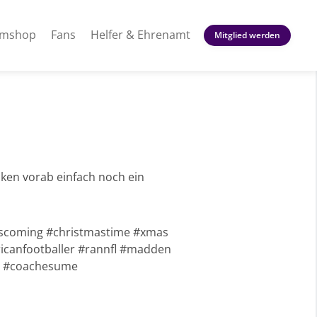
amshop
Fans
Helfer & Ehrenamt
Mitglied werden
cken vorab einfach noch ein
siscoming #christmastime #xmas
icanfootballer #rannfl #madden
ny #coachesume