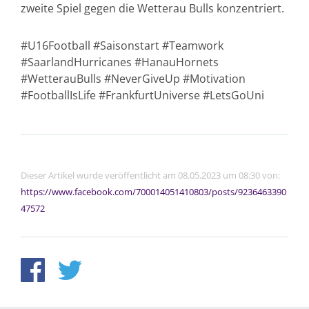
zweite Spiel gegen die Wetterau Bulls konzentriert.
#U16Football #Saisonstart #Teamwork
#SaarlandHurricanes #HanauHornets
#WetterauBulls #NeverGiveUp #Motivation
#FootballIsLife #FrankfurtUniverse #LetsGoUni
Dieser Artikel wurde veröffentlicht am 08.05.2023 um 08:30 von:
https://www.facebook.com/700014051410803/posts/9236463390
47572