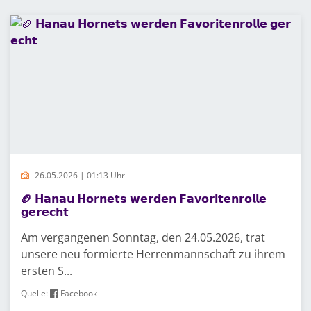
26.05.2026 | 01:13 Uhr
🏈 𝗛𝗮𝗻𝗮𝘂 𝗛𝗼𝗿𝗻𝗲𝘁𝘀 𝘄𝗲𝗿𝗱𝗲𝗻 𝗙𝗮𝘃𝗼𝗿𝗶𝘁𝗲𝗻𝗿𝗼𝗹𝗹𝗲
𝗴𝗲𝗿𝗲𝗰𝗵𝘁
Am vergangenen Sonntag, den 24.05.2026, trat
unsere neu formierte Herrenmannschaft zu ihrem
ersten S...
Quelle:
Facebook