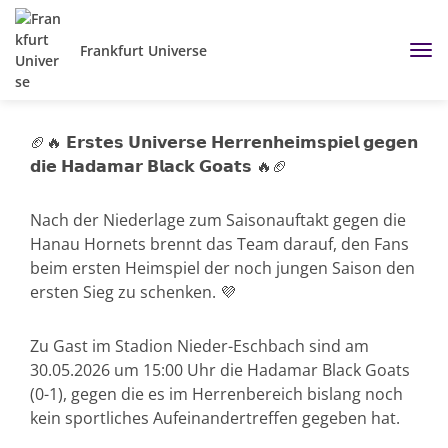
Frankfurt Universe
🏈🔥 𝗘𝗿𝘀𝘁𝗲𝘀 𝗨𝗻𝗶𝘃𝗲𝗿𝘀𝗲 𝗛𝗲𝗿𝗿𝗲𝗻𝗵𝗲𝗶𝗺𝘀𝗽𝗶𝗲𝗹 𝗴𝗲𝗴𝗲𝗻
𝗱𝗶𝗲 𝗛𝗮𝗱𝗮𝗺𝗮𝗿 𝗕𝗹𝗮𝗰𝗸 𝗚𝗼𝗮𝘁𝘀 🔥🏈
Nach der Niederlage zum Saisonauftakt gegen die
Hanau Hornets brennt das Team darauf, den Fans
beim ersten Heimspiel der noch jungen Saison den
ersten Sieg zu schenken. 💜
Zu Gast im Stadion Nieder-Eschbach sind am
30.05.2026 um 15:00 Uhr die Hadamar Black Goats
(0-1), gegen die es im Herrenbereich bislang noch
kein sportliches Aufeinandertreffen gegeben hat.