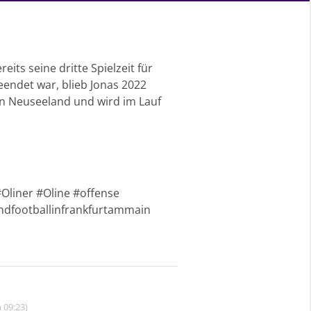
its seine dritte Spielzeit für
beendet war, blieb Jonas 2022
 in Neuseeland und wird im Lauf
liner #Oline #offense
indfootballinfrankfurtammain
 09:23)