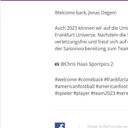
Welcome back, Jonas Degen!
Auch 2023 können wir auf die Unter
Frankfurt Universe. Nachdem die Sa
verletzungsfrei und freut sich au
der Saisonvorbereitung zum Tea
📸 @Chris Haas Sportpics 2
#welcome #comeback #frankfurta
#americanfootball #americanfootb
#spieler #player #team2023 #vere
Dieser Artikel wurde ve