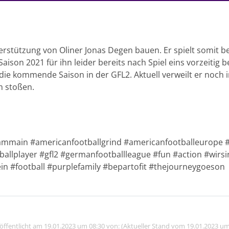
stützung von Oliner Jonas Degen bauen. Er spielt somit bere
ison 2021 für ihn leider bereits nach Spiel eins vorzeitig 
f die kommende Saison in der GFL2. Aktuell verweilt er noch
m stoßen.
mmain #americanfootballgrind #americanfootballeurope #O
allplayer #gfl2 #germanfootballleague #fun #action #wirs
in #football #purplefamily #bepartofit #thejourneygoeson
röffentlicht am 19.01.2023 um 08:30 von: (Aktueller Stand vom 19.01.2023 um